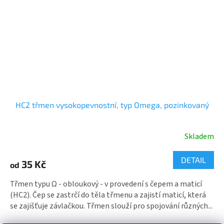
HC2 třmen vysokopevnostní, typ Omega, pozinkovaný
Průměrné
Skladem
hodnocení
produktu
je
DETAIL
35 Kč
3,0
od
z
5
Třmen typu Ω - obloukový - v provedení s čepem a maticí
hvězdiček.
(HC2). Čep se zastrčí do těla třmenu a zajistí maticí, která
se zajišťuje závlačkou. Třmen slouží pro spojování různých...