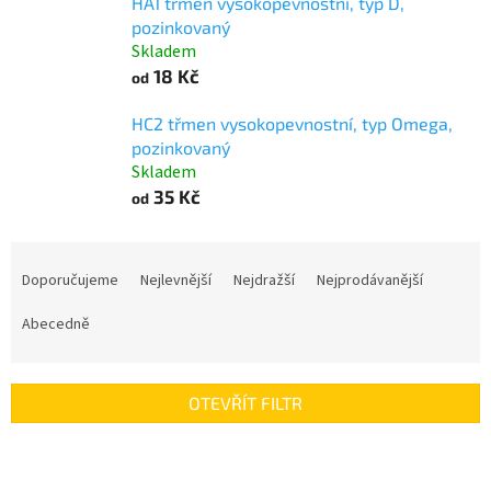
HA1 třmen vysokopevnostní, typ D,
pozinkovaný
Skladem
18 Kč
od
HC2 třmen vysokopevnostní, typ Omega,
pozinkovaný
Skladem
35 Kč
od
Ř
a
Doporučujeme
Nejlevnější
Nejdražší
Nejprodávanější
z
Abecedně
e
n
í
OTEVŘÍT FILTR
p
r
V
o
ý
d