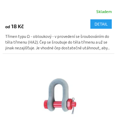
Průměrné
Skladem
hodnocení
produktu
je
DETAIL
18 Kč
3,0
od
z
5
Třmen typu Ω - obloukový - v provedení se šroubováním do
hvězdiček.
těla třmenu (HA2). Čep se šroubuje do těla třmenu a už se
jinak nezajišťuje. Je vhodné čep dostatečně utáhnout, aby...