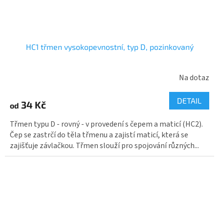
HC1 třmen vysokopevnostní, typ D, pozinkovaný
Průměrné
Na dotaz
hodnocení
produktu
je
DETAIL
34 Kč
2,3
od
z
5
Třmen typu D - rovný - v provedení s čepem a maticí (HC2).
hvězdiček.
Čep se zastrčí do těla třmenu a zajistí maticí, která se
zajišťuje závlačkou. Třmen slouží pro spojování různých...