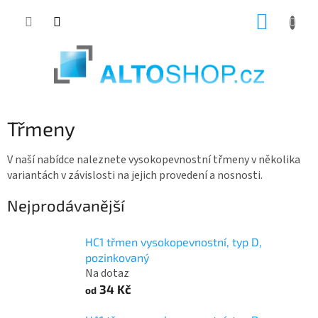
Přejít
NÁKUP
na
KOŠÍK
obsah
Třmeny
V naší nabídce naleznete vysokopevnostní třmeny v několika
variantách v závislosti na jejich provedení a nosnosti.
Nejprodávanější
HC1 třmen vysokopevnostní, typ D,
pozinkovaný
Na dotaz
34 Kč
od