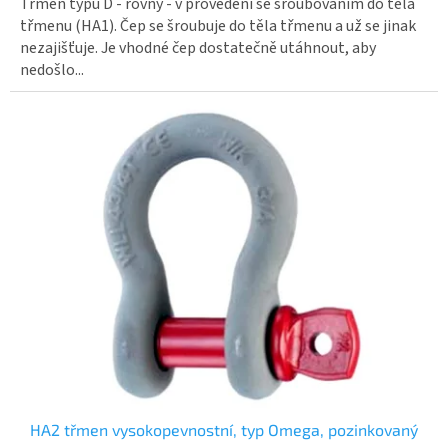
Třmen typu D - rovný - v provedení se šroubováním do těla
hvězdiček.
třmenu (HA1). Čep se šroubuje do těla třmenu a už se jinak
nezajišťuje. Je vhodné čep dostatečně utáhnout, aby
nedošlo...
HA2 třmen vysokopevnostní, typ Omega, pozinkovaný