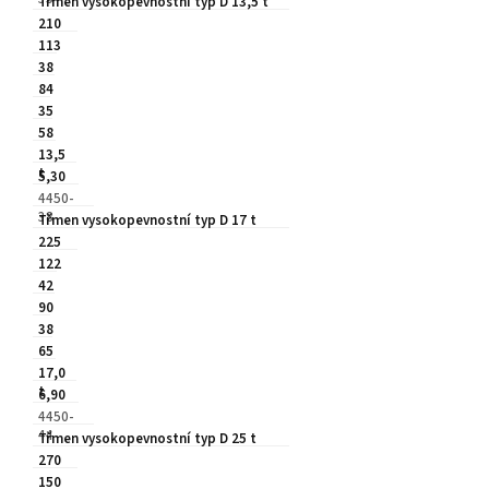
Třmen vysokopevnostní typ D 13,5 t
210
113
38
84
35
58
13,5
t
5,30
4450-
38
Třmen vysokopevnostní typ D 17 t
225
122
42
90
38
65
17,0
t
6,90
4450-
44
Třmen vysokopevnostní typ D 25 t
270
150