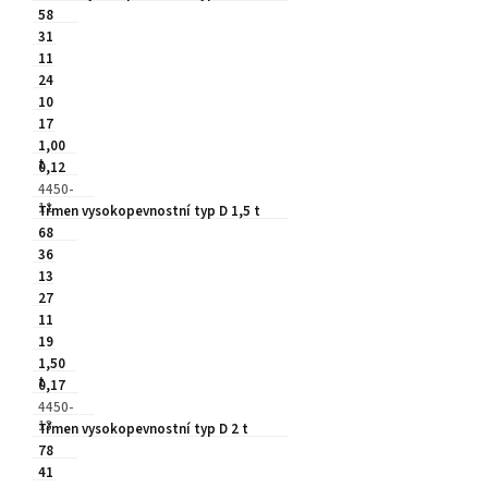
58
31
11
24
10
17
1,00
t
0,12
4450-
11
Třmen vysokopevnostní typ D 1,5 t
68
36
13
27
11
19
1,50
t
0,17
4450-
13
Třmen vysokopevnostní typ D 2 t
78
41