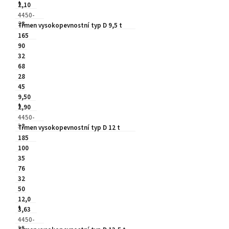
t
2,10
4450-
28
Třmen vysokopevnostní typ D 9,5 t
165
90
32
68
28
45
9,50
t
2,90
4450-
32
Třmen vysokopevnostní typ D 12 t
185
100
35
76
32
50
12,0
t
3,63
4450-
35