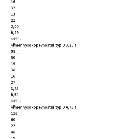
16
32
13
21
2,00
t
0,29
4450-
16
Třmen vysokopevnostní typ D 3,25 t
98
50
19
38
16
27
3,25
t
0,54
4450-
19
Třmen vysokopevnostní typ D 4,75 t
116
60
22
48
19