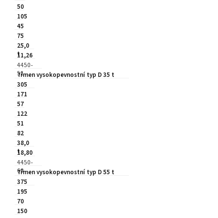
50
105
45
75
25,0
t
11,26
4450-
51
Třmen vysokopevnostní typ D 35 t
305
171
57
122
51
82
38,0
t
18,80
4450-
60
Třmen vysokopevnostní typ D 55 t
375
195
70
150