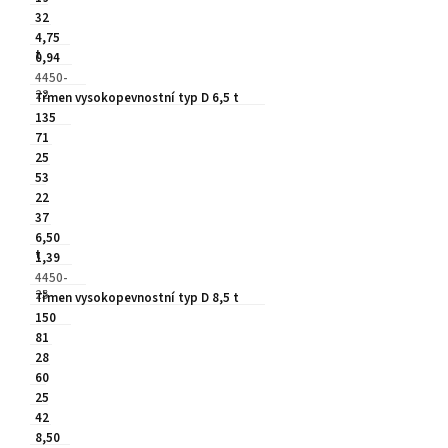
32
4,75
t
0,94
4450-
22
Třmen vysokopevnostní typ D 6,5 t
135
71
25
53
22
37
6,50
t
1,39
4450-
25
Třmen vysokopevnostní typ D 8,5 t
150
81
28
60
25
42
8,50