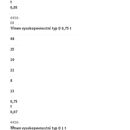
t
0,05
4450-
08
Třmen vysokopevnostní typ D 0,75 t
48
25
10
21
8
13
0,75
t
0,07
4450-
10
Třmen vysokopevnostní typ D 1 t