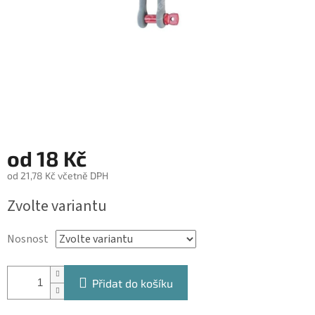
od
18 Kč
od
21,78 Kč
včetně DPH
Měrná
Zvolte variantu
cena:
Nosnost
Přidat do košíku