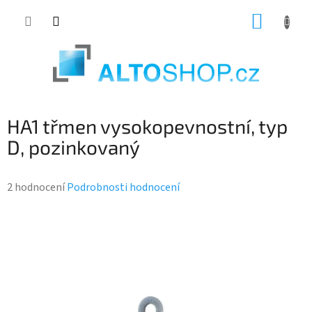
Přejít
NÁKUP
na
KOŠÍK
obsah
HA1 třmen vysokopevnostní, typ
D, pozinkovaný
Průměrné
2 hodnocení
Podrobnosti hodnocení
hodnocení
produktu
je
3,0
z
5
hvězdiček.