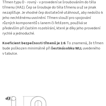
Třmen typu D - rovný - v provedení se šroubováním do těla
třmenu (HA1). Čep se šroubuje do těla třmenu a už se jinak
nezajišťuje. Je vhodné čep dostatečně utáhnout, aby nedošlo k
jeho nechtěnému uvolnění. Třmen slouží pro spojování
různých komponentů s lanem či řetězem, používá se
především při častém rozebírání, které je díky jeho provedení
rychlé a jednoduché.
Koeficient bezpečnosti třmenů je
1:6
. To znamená, že třmen
bude poškozen minimálně při
šestinásobku WLL
uvedeného
v tabulce.