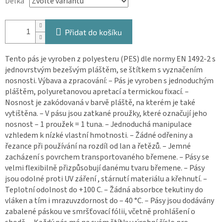
Délka
Přidat do košíku
Tento pás je vyroben z polyesteru (PES) dle normy EN 1492-2 s
jednovrstvým bezešvým pláštěm, se štítkem s vyznačením
nosnosti. Výbava a zpracování: – Pás je vyroben s jednoduchým
pláštěm, polyuretanovou apretací a termickou fixací. –
Nosnost je zakódovaná v barvě pláště, na kterém je také
vytištěna. – V pásu jsou zatkané proužky, které označují jeho
nosnost – 1 proužek = 1 tuna. – Jednoduchá manipulace
vzhledem k nízké vlastní hmotnosti. – Žádné odřeniny a
řezance při používání na rozdíl od lan a řetězů. – Jemné
zacházení s povrchem transportovaného břemene. – Pásy se
velmi flexibilně přizpůsobují danému tvaru břemene. – Pásy
jsou odolné proti UV záření , stárnutí materiálu a křehnutí. –
Teplotní odolnost do +100 C. – Žádná absorbce tekutiny do
vláken a tím i mrazuvzdornost do – 40 °C. – Pásy jsou dodávány
zabalené páskou ve smršťovací fólii, včetně prohlášení o