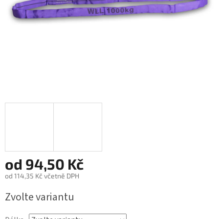
od
94,50 Kč
od
114,35 Kč
včetně DPH
Měrná
Zvolte variantu
cena: