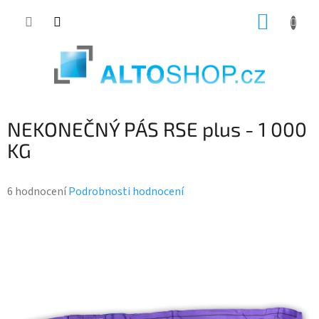
Přejít
NÁKUP
na
KOŠÍK
obsah
NEKONEČNÝ PÁS RSE plus - 1 000
KG
Průměrné
6 hodnocení
Podrobnosti hodnocení
hodnocení
produktu
je
4,2
z
5
hvězdiček.