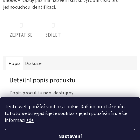
shodě. – Každý pás má na svém štítku výrobní číslo pro
jednoduchou identifikaci.
ZEPTAT SE
SDÍLET
Popis
Diskuze
Detailní popis produktu
Popis produktu není dostupný
Tento web používá soubory cookie. Dalším procházením
tohoto webu vyjadřujete souhlas s jejich používáním.. Více
Z
informací
zde
.
á
Vytvořil Shoptet
&
digihive
tvorba webu
a
online
p
Nastavení
kampaně